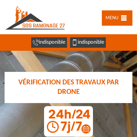
MENU
indisponible
indisponible
VÉRIFICATION DES TRAVAUX PAR
DRONE