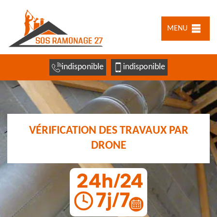
MENU
indisponible
indisponible
VÉRIFICATION DES TRAVAUX PAR
DRONE