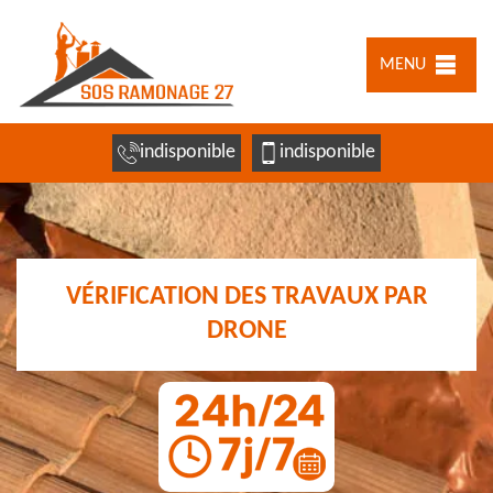
MENU
indisponible
indisponible
VÉRIFICATION DES TRAVAUX PAR
DRONE