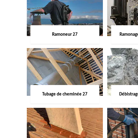
Ramoneur 27
Ramonage
Tubage de cheminée 27
Débistra