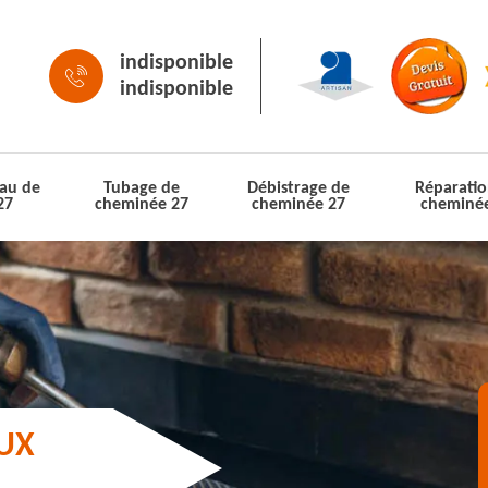
indisponible
indisponible
au de
Tubage de
Débistrage de
Réparatio
27
cheminée 27
cheminée 27
cheminé
AUX