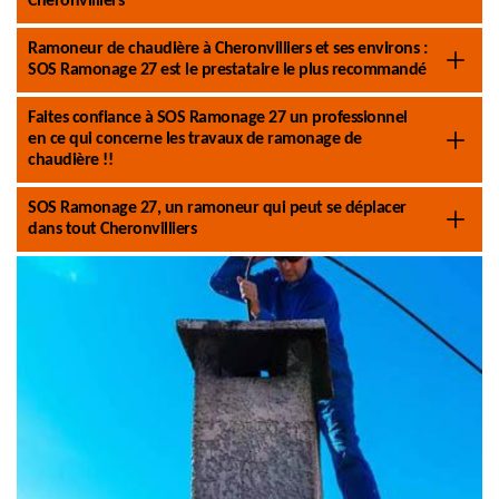
Cheronvilliers
Ramoneur de chaudière à Cheronvilliers et ses environs :
SOS Ramonage 27 est le prestataire le plus recommandé
Faites confiance à SOS Ramonage 27 un professionnel
en ce qui concerne les travaux de ramonage de
chaudière !!
SOS Ramonage 27, un ramoneur qui peut se déplacer
dans tout Cheronvilliers