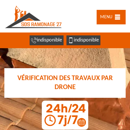
MENU
indisponible
indisponible
VÉRIFICATION DES TRAVAUX PAR
DRONE