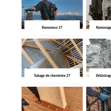
Ramoneur 27
Ramonage
Tubage de cheminée 27
Débistra