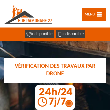
MENU
indisponible
indisponible
VÉRIFICATION DES TRAVAUX PAR
DRONE