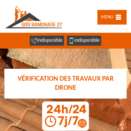
MENU
indisponible
indisponible
VÉRIFICATION DES TRAVAUX PAR
DRONE