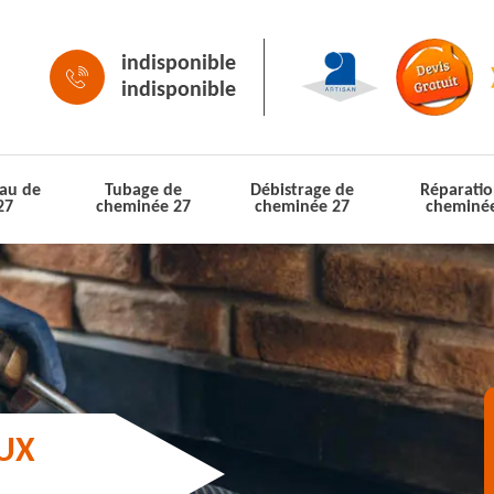
indisponible
indisponible
au de
Tubage de
Débistrage de
Réparatio
27
cheminée 27
cheminée 27
cheminé
AUX