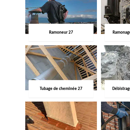
Ramoneur 27
Ramonage
Tubage de cheminée 27
Débistra