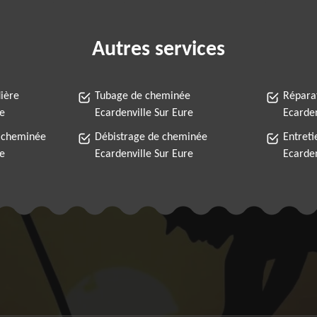
Autres services
ière
Tubage de cheminée
Répara
re
Ecardenville Sur Eure
Ecarden
 cheminée
Débistrage de cheminée
Entret
re
Ecardenville Sur Eure
Ecarden