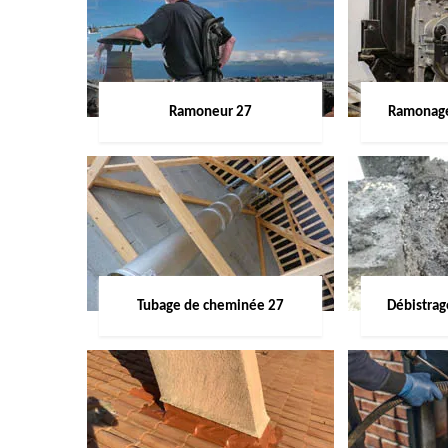
Ramoneur 27
Ramonage
Tubage de cheminée 27
Débistra