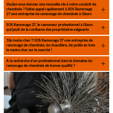
Voulez-vous donner une nouvelle vie à votre conduit de
cheminée ? Faites appel rapidement à SOS Ramonage
27 une entreprise de ramonage de cheminée à Gisors
SOS Ramonage 27, le ramoneur professionnel à Gisors
qui jouit de la confiance des propriétaires exigeants
10x moins cher !! SOS Ramonage 27 une entreprise de
ramonage de cheminée, de chaudière, de poêle en bois
le moins cher sur le marché !
A la recherche d’un professionnel dans le domaine du
ramonage de cheminée de bonne qualité ?