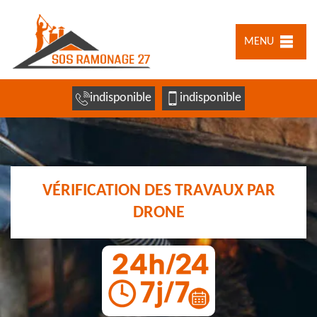
MENU
indisponible
indisponible
VÉRIFICATION DES TRAVAUX PAR
DRONE