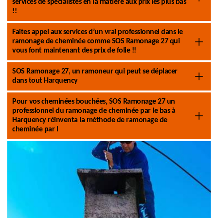
services de spécialistes en la matière aux prix les plus bas
!!
Faites appel aux services d’un vrai professionnel dans le
ramonage de cheminée comme SOS Ramonage 27 qui
vous font maintenant des prix de folie !!
SOS Ramonage 27, un ramoneur qui peut se déplacer
dans tout Harquency
Pour vos cheminées bouchées, SOS Ramonage 27 un
professionnel du ramonage de cheminée par le bas à
Harquency réinventa la méthode de ramonage de
cheminée par l