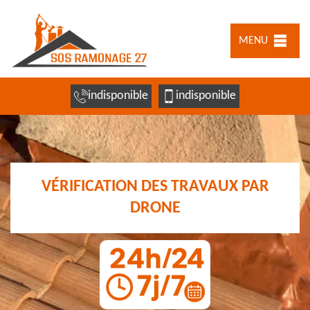
MENU
indisponible
indisponible
VÉRIFICATION DES TRAVAUX PAR
DRONE