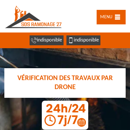
MENU
indisponible
indisponible
VÉRIFICATION DES TRAVAUX PAR
DRONE