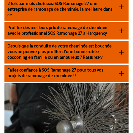
2 fois par mois choisissez SOS Ramonage 27 une
entreprise de ramonage de cheminée, la meilleure dans
ce
Profitez des meilleurs prix de ramonage de cheminée
avec le professionnel SOS Ramonage 27 à Harquency
Depuis que la conduite de votre cheminée est bouchée
vous ne pouvez plus profiter d’une bonne soirée
cocooning en famille ou en amoureux ? Rassurez-v
Faites confiance à SOS Ramonage 27 pour tous vos
projets de ramonage de cheminée !!