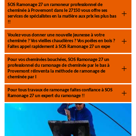
SOS Ramonage 27 un ramoneur professionnel de
cheminée à Provemont dans le 27150 vous offre ses
services de spécialistes en la matière aux prix les plus bas
!!
Voulez-vous donner une nouvelle jeunesse à votre
cheminée ? Vos vieilles chaudières ? Vos poêles en bois ?
Faites appel rapidement à SOS Ramonage 27 un expe
Pour vos cheminées bouchées, SOS Ramonage 27 un
professionnel du ramonage de cheminée par le bas à
Provemont réinventa la méthode de ramonage de
cheminée par l
Pour tous travaux de ramonage faites confiance à SOS
Ramonage 27 un expert du ramonage !!