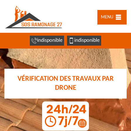
MENU
indisponible
indisponible
VÉRIFICATION DES TRAVAUX PAR
DRONE