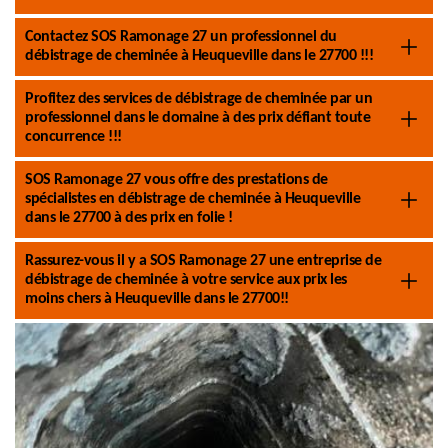
Contactez SOS Ramonage 27 un professionnel du
débistrage de cheminée à Heuqueville dans le 27700 !!!
Profitez des services de débistrage de cheminée par un
professionnel dans le domaine à des prix défiant toute
concurrence !!!
SOS Ramonage 27 vous offre des prestations de
spécialistes en débistrage de cheminée à Heuqueville
dans le 27700 à des prix en folie !
Rassurez-vous il y a SOS Ramonage 27 une entreprise de
débistrage de cheminée à votre service aux prix les
moins chers à Heuqueville dans le 27700!!