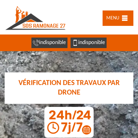
MENU
indisponible
indisponible
VÉRIFICATION DES TRAVAUX PAR
DRONE