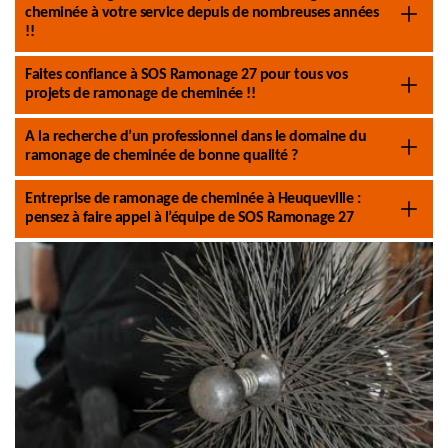
cheminée à votre service depuis de nombreuses années
!!
Faites confiance à SOS Ramonage 27 pour tous vos
projets de ramonage de cheminée !!
A la recherche d’un professionnel dans le domaine du
ramonage de cheminée de bonne qualité ?
Entreprise de ramonage de cheminée à Heuqueville :
pensez à faire appel à l’équipe de SOS Ramonage 27