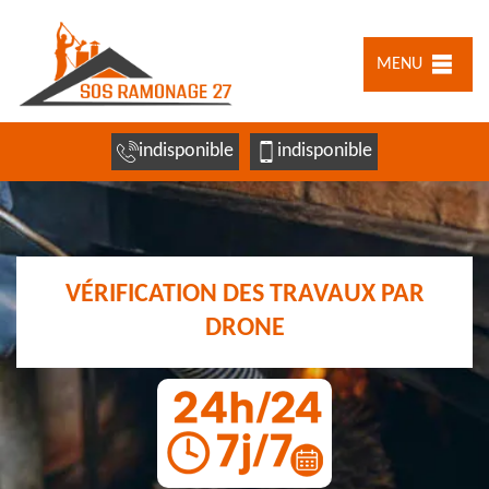
MENU
indisponible
indisponible
VÉRIFICATION DES TRAVAUX PAR
DRONE