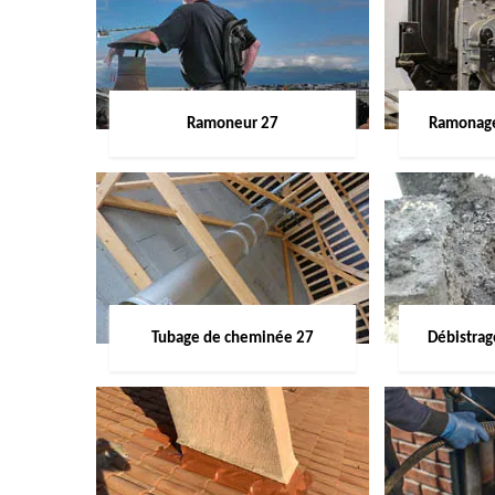
Ramoneur 27
Ramonage
Tubage de cheminée 27
Débistra