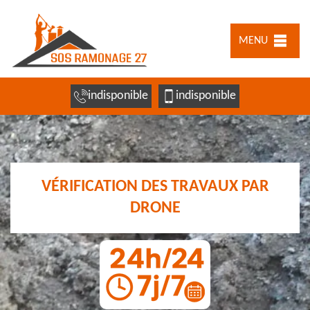
MENU
indisponible
indisponible
VÉRIFICATION DES TRAVAUX PAR
DRONE