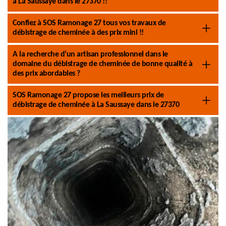
à La Saussaye dans le 27370 !!
Confiez à SOS Ramonage 27 tous vos travaux de
débistrage de cheminée à des prix mini !!
A la recherche d’un artisan professionnel dans le
domaine du débistrage de cheminée de bonne qualité à
des prix abordables ?
SOS Ramonage 27 propose les meilleurs prix de
débistrage de cheminée à La Saussaye dans le 27370