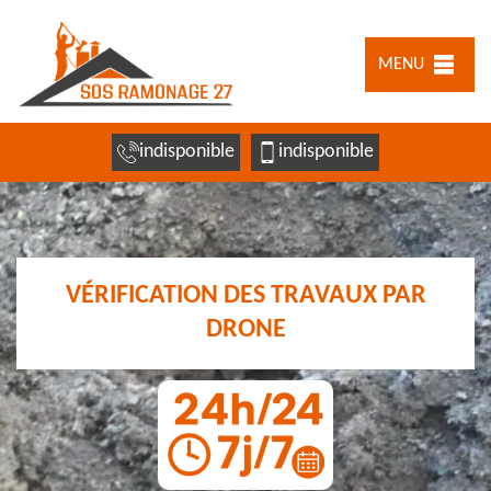
MENU
indisponible
indisponible
VÉRIFICATION DES TRAVAUX PAR
DRONE