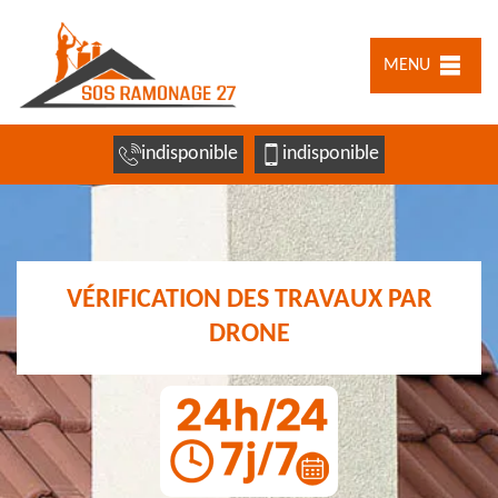
MENU
indisponible
indisponible
VÉRIFICATION DES TRAVAUX PAR
DRONE