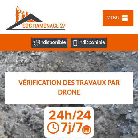
MENU
indisponible
indisponible
VÉRIFICATION DES TRAVAUX PAR
DRONE