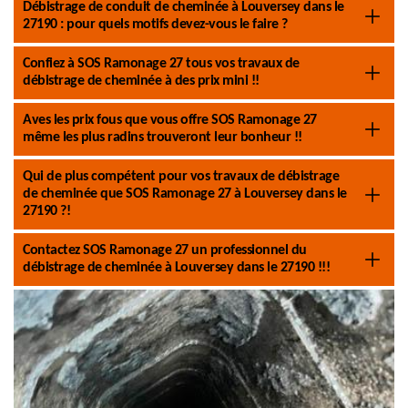
Débistrage de conduit de cheminée à Louversey dans le
27190 : pour quels motifs devez-vous le faire ?
Confiez à SOS Ramonage 27 tous vos travaux de
débistrage de cheminée à des prix mini !!
Aves les prix fous que vous offre SOS Ramonage 27
même les plus radins trouveront leur bonheur !!
Qui de plus compétent pour vos travaux de débistrage
de cheminée que SOS Ramonage 27 à Louversey dans le
27190 ?!
Contactez SOS Ramonage 27 un professionnel du
débistrage de cheminée à Louversey dans le 27190 !!!