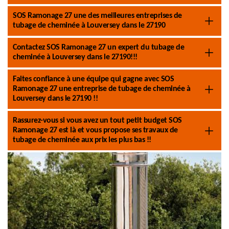
SOS Ramonage 27 une des meilleures entreprises de
tubage de cheminée à Louversey dans le 27190
Contactez SOS Ramonage 27 un expert du tubage de
cheminée à Louversey dans le 27190!!!
Faites confiance à une équipe qui gagne avec SOS
Ramonage 27 une entreprise de tubage de cheminée à
Louversey dans le 27190 !!
Rassurez-vous si vous avez un tout petit budget SOS
Ramonage 27 est là et vous propose ses travaux de
tubage de cheminée aux prix les plus bas !!