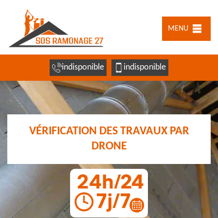
MENU
indisponible
indisponible
VÉRIFICATION DES TRAVAUX PAR
DRONE