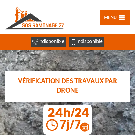
MENU
indisponible
indisponible
VÉRIFICATION DES TRAVAUX PAR
DRONE