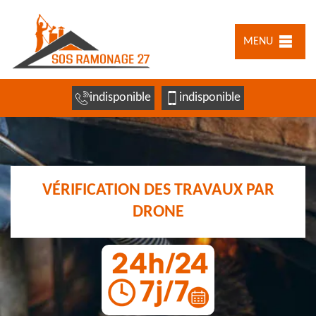
MENU
indisponible
indisponible
VÉRIFICATION DES TRAVAUX PAR
DRONE