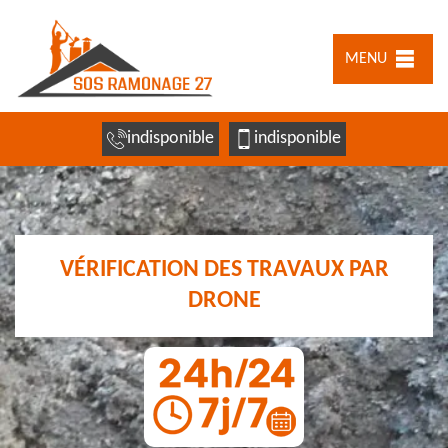
MENU
indisponible
indisponible
VÉRIFICATION DES TRAVAUX PAR
DRONE