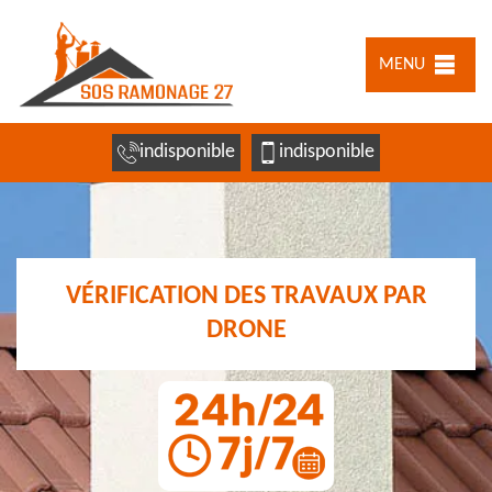
MENU
indisponible
indisponible
VÉRIFICATION DES TRAVAUX PAR
DRONE