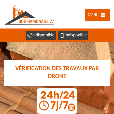
MENU
indisponible
indisponible
VÉRIFICATION DES TRAVAUX PAR
DRONE