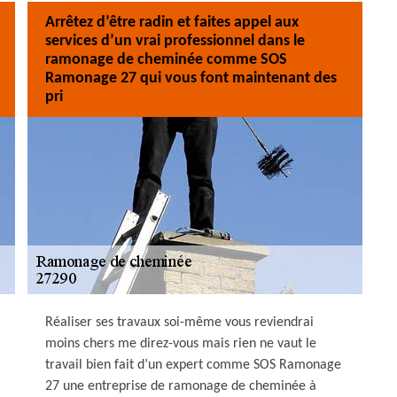
Arrêtez d’être radin et faites appel aux
services d’un vrai professionnel dans le
ramonage de cheminée comme SOS
Ramonage 27 qui vous font maintenant des
pri
Réaliser ses travaux soi-même vous reviendrai
moins chers me direz-vous mais rien ne vaut le
travail bien fait d’un expert comme SOS Ramonage
27 une entreprise de ramonage de cheminée à