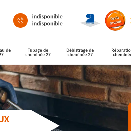
indisponible
indisponible
au de
Tubage de
Débistrage de
Réparatio
27
cheminée 27
cheminée 27
cheminé
AUX