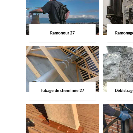
Ramoneur 27
Ramonage
Tubage de cheminée 27
Débistra