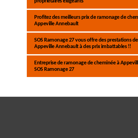
propriétaires exigeants
Profitez des meilleurs prix de ramonage de ch
Appeville Annebault
SOS Ramonage 27 vous offre des prestations de
Appeville Annebault à des prix imbattables !!
Entreprise de ramonage de cheminée à Appeville 
SOS Ramonage 27