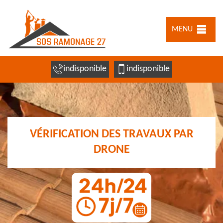
MENU
indisponible
indisponible
VÉRIFICATION DES TRAVAUX PAR
DRONE