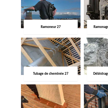
Ramoneur 27
Ramonage
Tubage de cheminée 27
Débistra