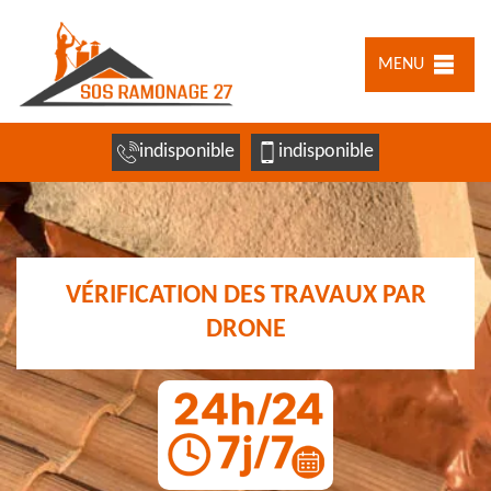
MENU
indisponible
indisponible
VÉRIFICATION DES TRAVAUX PAR
DRONE