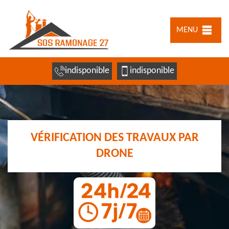
MENU
indisponible
indisponible
VÉRIFICATION DES TRAVAUX PAR
DRONE