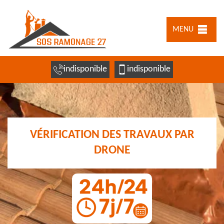
MENU
indisponible
indisponible
VÉRIFICATION DES TRAVAUX PAR
DRONE