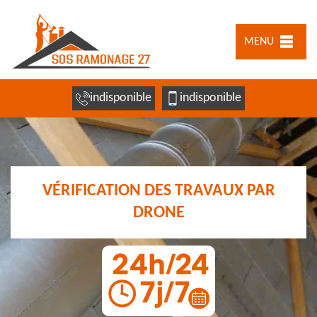
MENU
indisponible
indisponible
VÉRIFICATION DES TRAVAUX PAR
DRONE