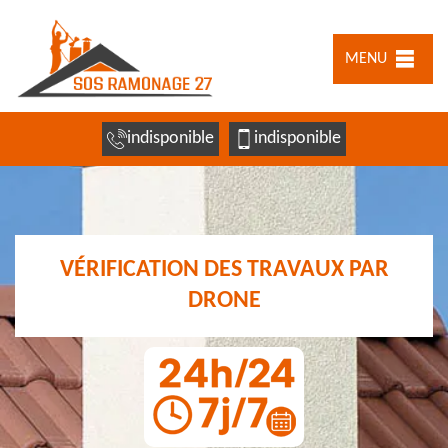
MENU
indisponible
indisponible
VÉRIFICATION DES TRAVAUX PAR
DRONE