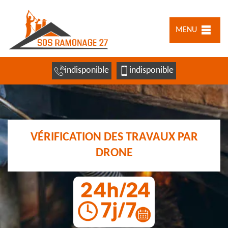
MENU
indisponible
indisponible
VÉRIFICATION DES TRAVAUX PAR
DRONE