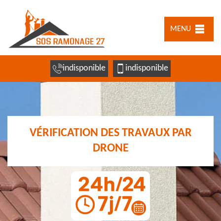
MENU
indisponible
indisponible
VÉRIFICATION DES TRAVAUX PAR
DRONE