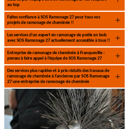
au top
Faites confiance à SOS Ramonage 27 pour tous vos
projets de ramonage de cheminée !!
Les services d’un expert en ramonage de poêle en bois
avec SOS Ramonage 27 actuellement accessible à tous !!
Entreprise de ramonage de cheminée à Franqueville :
pensez à faire appel à l’équipe de SOS Ramonage 27
Des services plus rapides et à prix réduits des travaux de
ramonage de cheminée à l’ancienne par SOS Ramonage
27 une entreprise de ramonage de cheminée