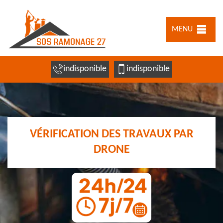
MENU
indisponible
indisponible
VÉRIFICATION DES TRAVAUX PAR
DRONE