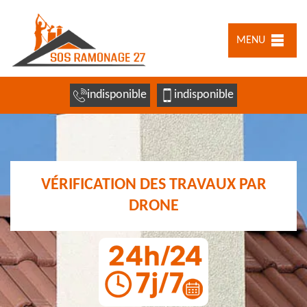
MENU
indisponible
indisponible
VÉRIFICATION DES TRAVAUX PAR
DRONE