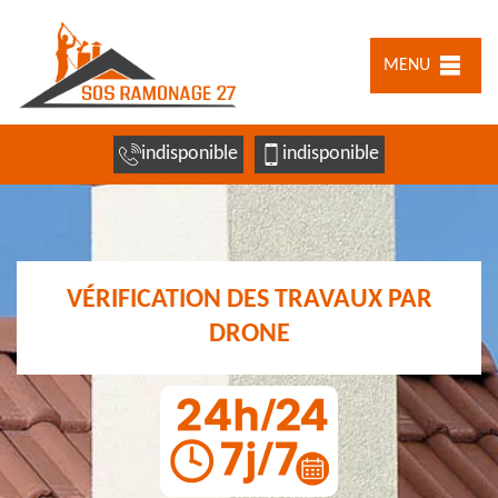
MENU
indisponible
indisponible
VÉRIFICATION DES TRAVAUX PAR
DRONE