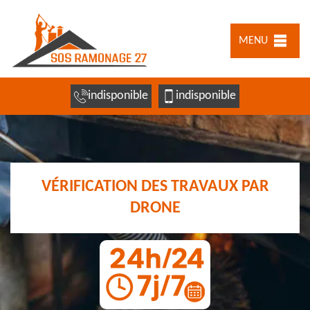
MENU
indisponible
indisponible
VÉRIFICATION DES TRAVAUX PAR
DRONE