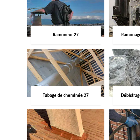
Ramoneur 27
Ramonage
Tubage de cheminée 27
Débistra