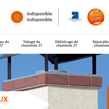
indisponible
indisponible
au de
Tubage de
Débistrage de
Réparatio
27
cheminée 27
cheminée 27
cheminé
AUX