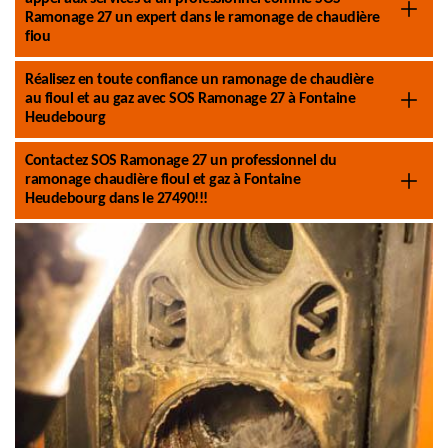
Ramonage 27 un expert dans le ramonage de chaudière
fiou
Réalisez en toute confiance un ramonage de chaudière
au fioul et au gaz avec SOS Ramonage 27 à Fontaine
Heudebourg
Contactez SOS Ramonage 27 un professionnel du
ramonage chaudière fioul et gaz à Fontaine
Heudebourg dans le 27490!!!