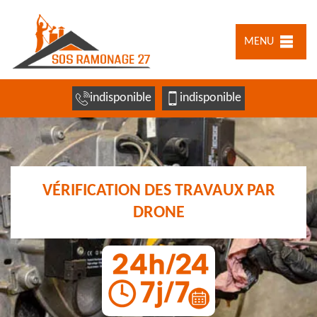
MENU
indisponible
indisponible
VÉRIFICATION DES TRAVAUX PAR
DRONE