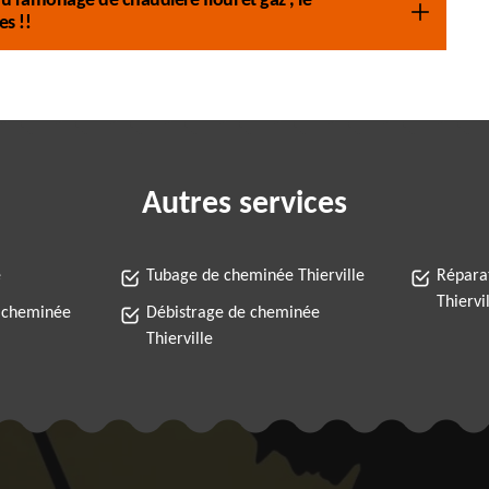
 ramonage de chaudière fioul et gaz , le
s !!
Autres services
e
Tubage de cheminée Thierville
Répara
Thiervi
 cheminée
Débistrage de cheminée
Thierville