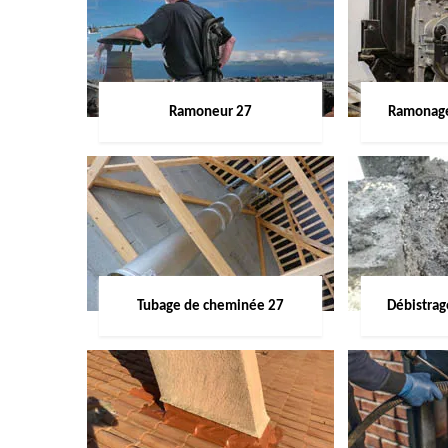
Ramoneur 27
Ramonage
Tubage de cheminée 27
Débistra