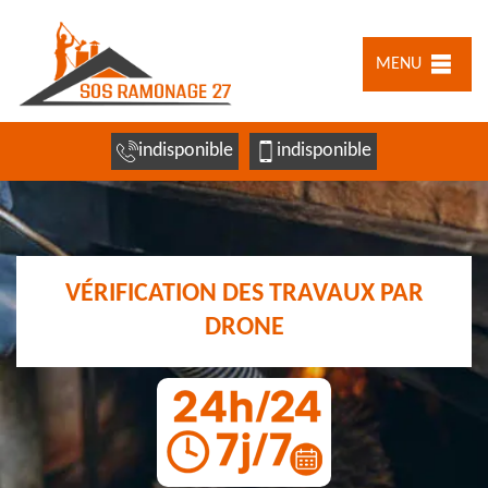
MENU
indisponible
indisponible
VÉRIFICATION DES TRAVAUX PAR
DRONE