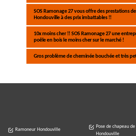
SOS Ramonage 27 vous offre des prestations de
Hondouville à des prix imbattables !!
10x moins cher !! SOS Ramonage 27 une entrep
poêle en bois le moins cher sur le marché !
Gros problème de cheminée bouchée et très pet
Pose de chapeau de
Ramoneur Hondouville
Hondouville