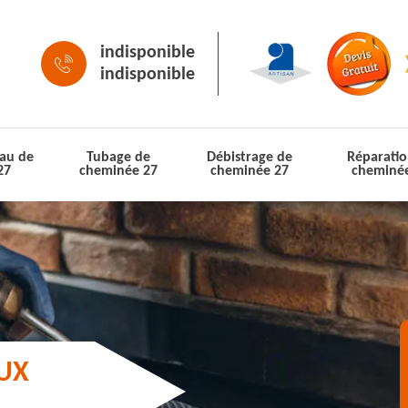
indisponible
indisponible
au de
Tubage de
Débistrage de
Réparatio
27
cheminée 27
cheminée 27
cheminé
AUX