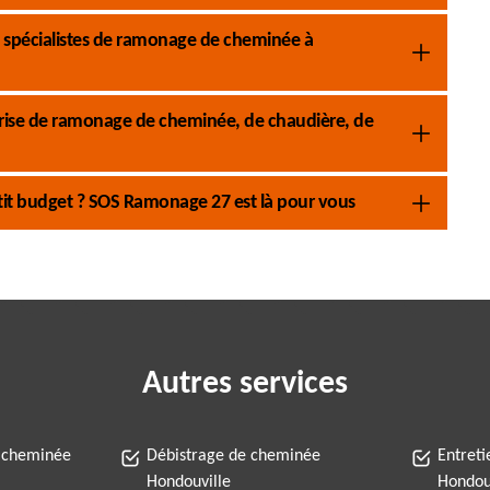
 spécialistes de ramonage de cheminée à
rise de ramonage de cheminée, de chaudière, de
it budget ? SOS Ramonage 27 est là pour vous
Autres services
 cheminée
Débistrage de cheminée
Entret
Hondouville
Hondou