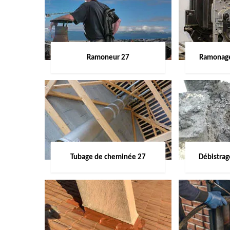
Ramoneur 27
Ramonage
Tubage de cheminée 27
Débistra