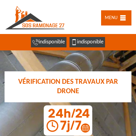
MENU
indisponible
indisponible
VÉRIFICATION DES TRAVAUX PAR
DRONE