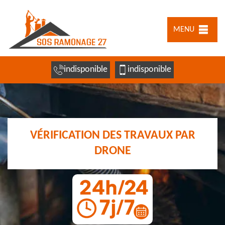
MENU
indisponible
indisponible
VÉRIFICATION DES TRAVAUX PAR
DRONE