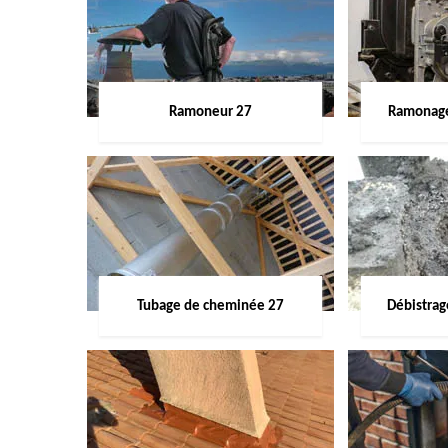
Ramoneur 27
Ramonage
Tubage de cheminée 27
Débistra