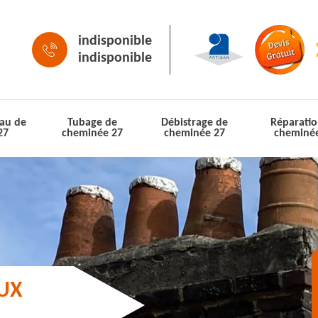
indisponible
indisponible
au de
Tubage de
Débistrage de
Réparatio
27
cheminée 27
cheminée 27
cheminé
AUX