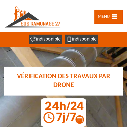
MENU
indisponible
indisponible
VÉRIFICATION DES TRAVAUX PAR
DRONE